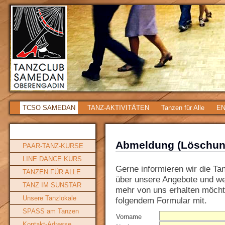
TCSO SAMEDAN
TANZ-AKTIVITÄTEN
Tanzen für Alle
EN
Abmeldung (Löschun
PAAR-TANZ-KURSE
LINE DANCE KURS
Gerne informieren wir die Ta
TANZEN FÜR ALLE
über unsere Angebote und wei
TANZ IM SUNSTAR
mehr von uns erhalten möchte
Unsere Tanzlokale
folgendem Formular mit.
SPASS am Tanzen
Vorname
Kontakt-Adresse