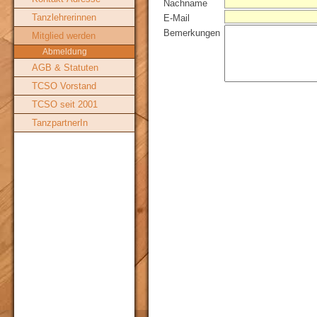
Nachname
Tanzlehrerinnen
E-Mail
Bemerkungen
Mitglied werden
Abmeldung
AGB & Statuten
TCSO Vorstand
TCSO seit 2001
TanzpartnerIn