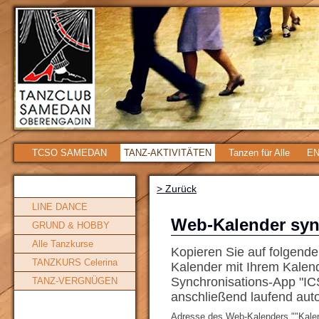
TCSO SAMEDAN
TANZ-AKTIVITÄTEN
Tanzen für Alle
EN
> Zurück
LINE DANCE
Web-Kalender syn
GRUND & HOBBY
Alle Tanzkurse
Kopieren Sie auf folgend
TANZKURS Celerina
Kalender mit Ihrem Kalend
Synchronisations-App "IC
TANZ-VERGNÜGEN
anschließend laufend auto
Adresse des Web-Kalenders ""Kalen