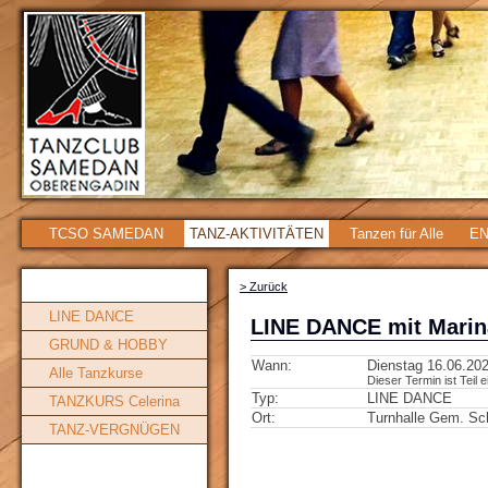
TCSO SAMEDAN
TANZ-AKTIVITÄTEN
Tanzen für Alle
EN
> Zurück
LINE DANCE
LINE DANCE mit Marin
GRUND & HOBBY
Wann:
Dienstag 16.06.202
Alle Tanzkurse
Dieser Termin ist Teil 
Typ:
LINE DANCE
TANZKURS Celerina
Ort:
Turnhalle Gem. Sc
TANZ-VERGNÜGEN