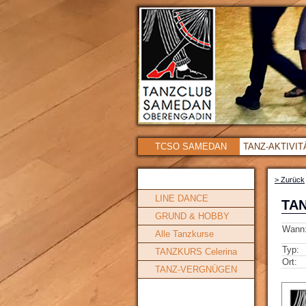
TCSO SAMEDAN
TANZ-AKTIVI
> Zurück
LINE DANCE
TAN
GRUND & HOBBY
Wann
Alle Tanzkurse
Typ:
TANZKURS Celerina
Ort:
TANZ-VERGNÜGEN