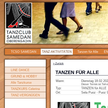
TCSO SAMEDAN
TANZ-AKTIVITÄTEN
Tanzen für Alle
EN
> Zurück
LINE DANCE
TANZEN FÜR ALLE
GRUND & HOBBY
Wann:
Dienstag 18.02.202
Alle Tanzkurse
Dieser Termin ist Teil 
Typ:
TANZEN für ALLE
TANZKURS Celerina
Ort:
Sela Puoz - Puoz
TANZ-VERGNÜGEN