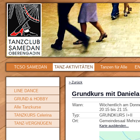
TCSO SAMEDAN
TANZ-AKTIVITÄTEN
Tanzen für Alle
EN
> Zurück
LINE DANCE
Grundkurs mit Daniela
GRUND & HOBBY
Wann:
Wöchentlich am Donner
Alle Tanzkurse
20:15 bis 21:15.
TANZKURS Celerina
Typ:
GRUNDKURS I+II
Ort:
Gemeindesaal Mehrzw
TANZ-VERGNÜGEN
Karte ausblenden...